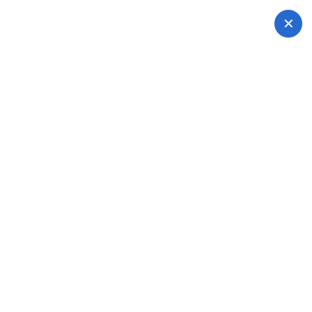
✕
讯
新闻中心
联系我们
登录平台
压加剧
PA视讯
专业 · 信赖 · 安全
立即注册